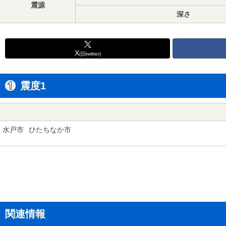
震源
深さ
X
(旧twitter)
震度1
水戸市
ひたちなか市
関連情報