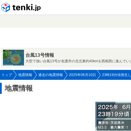
tenki.jp
台風13号情報
大型で強い台風13号が名護市の北北東約40kmを西南西に進んでい
トップ
地震情報
過去の地震情報
2025年06月10日
23時19分頃発生
地震情報