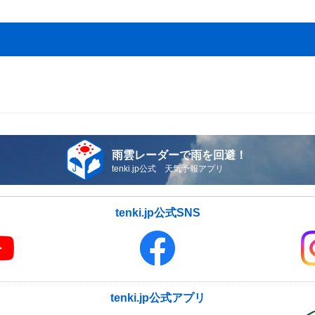
雨雲レーダーで雨を回避！
tenki.jp公式 天気予報アプリ
tenki.jp公式SNS
tenki.jp公式アプリ