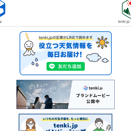
jp
tenki.