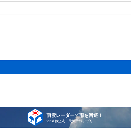
雨雲レーダーで雨を回避！
tenki.jp公式 天気予報アプリ