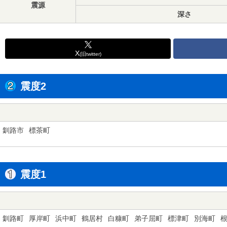
震源
深さ
X
(旧twitter)
震度2
釧路市
標茶町
震度1
釧路町
厚岸町
浜中町
鶴居村
白糠町
弟子屈町
標津町
別海町