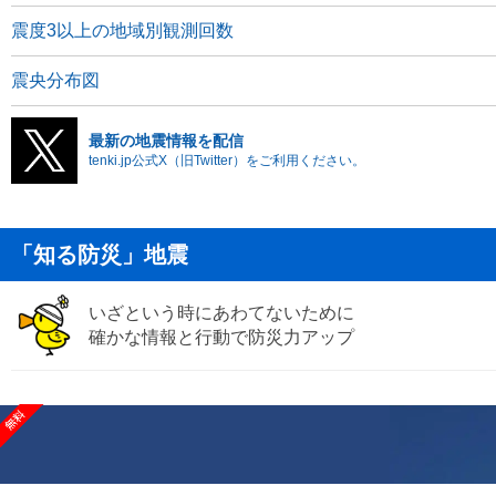
震度3以上の地域別観測回数
震央分布図
最新の地震情報を配信
tenki.jp公式X（旧Twitter）をご利用ください。
「知る防災」地震
いざという時にあわてないために
確かな情報と行動で防災力アップ