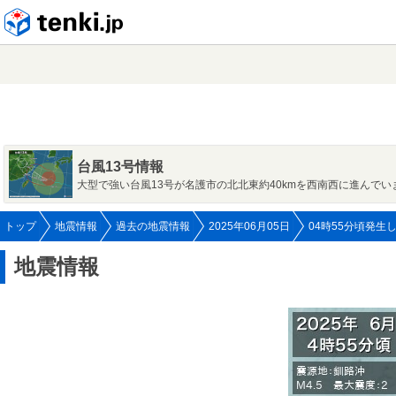
tenki.jp
台風13号情報
大型で強い台風13号が名護市の北北東約40kmを西南西に進んでい
トップ
地震情報
過去の地震情報
2025年06月05日
04時55分頃発生
地震情報