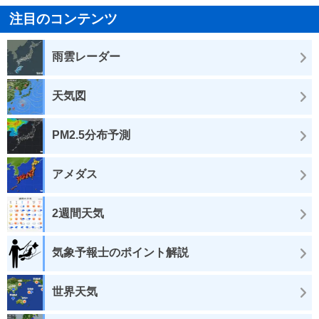
注目のコンテンツ
雨雲レーダー
天気図
PM2.5分布予測
アメダス
2週間天気
気象予報士のポイント解説
世界天気