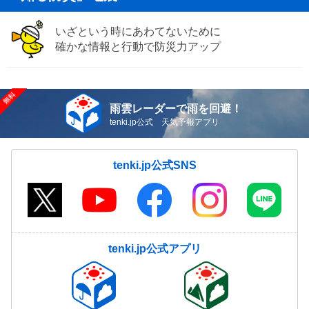
いざという時にあわてないために
確かな情報と行動で防災力アップ
雨雲レーダーで雨を回避！
tenki.jp公式 天気予報アプリ
tenki.jp公式SNS
tenki.jp公式アプリ