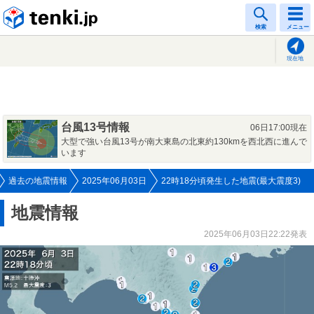
tenki.jp
検索
メニュー
現在地
台風13号情報
06日17:00現在
大型で強い台風13号が南大東島の北東約130kmを西北西に進んで
います
過去の地震情報
2025年06月03日
22時18分頃発生した地震(最大震度3)
地震情報
2025年06月03日22:22発表