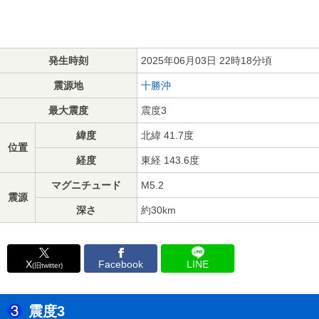
発生時刻
2025年06月03日 22時18分頃
震源地
十勝沖
最大震度
震度3
緯度
北緯 41.7度
位置
経度
東経 143.6度
マグニチュード
M5.2
震源
深さ
約30km
X
Facebook
LINE
(旧twitter)
震度3