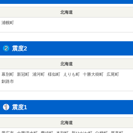
北海道
浦幌町
震度2
北海道
幕別町
新冠町
浦河町
様似町
えりも町
十勝大樹町
広尾町
釧路市
震度1
北海道
帯広市
十勝清水町
豊頃町
本別町
新ひだか町
白糠町
厚真町