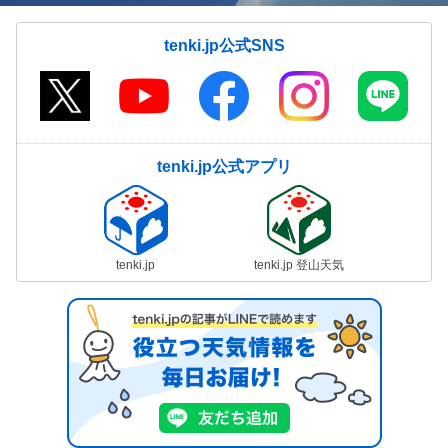
tenki.jp公式SNS
tenki.jp公式アプリ
tenki.jp
tenki.jp 登山天気