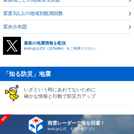
震度3以上の地域別観測回数
震央分布図
最新の地震情報を配信
tenki.jp公式X（旧Twitter）をご利用ください。
「知る防災」地震
いざという時にあわてないために
確かな情報と行動で防災力アップ
雨雲レーダーで雨を回避！
tenki.jp公式 天気予報アプリ