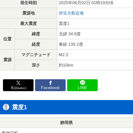
発生時刻
2025年06月02日 01時10分頃
震源地
伊豆大島近海
最大震度
震度1
緯度
北緯 34.8度
位置
経度
東経 139.2度
マグニチュード
M2.2
震源
深さ
約10km
X
Facebook
LINE
(旧twitter)
震度1
静岡県
東伊豆町