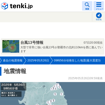
tenki.jp
検索
メニュー
現在地
台風13号情報
07日20:00現在
大型で非常に強い台風13号が那覇市の北約110kmを西に進んでい
ます
過去の地震情報
2025年05月26日
09時56分頃発生した地震(最大震度3)
地震情報
2025年05月26日09:59発表