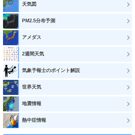
天気図
PM2.5分布予測
アメダス
2週間天気
気象予報士のポイント解説
世界天気
地震情報
熱中症情報