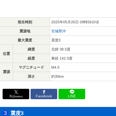
発生時刻
2025年05月26日 09時56分頃
震源地
宮城県沖
最大震度
震度3
緯度
北緯 38.5度
位置
経度
東経 142.0度
マグニチュード
M4.5
震源
深さ
約30km
X
Facebook
LINE
(旧twitter)
震度3