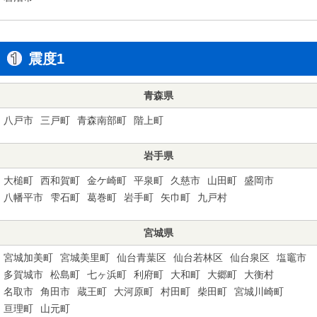
震度1
青森県
八戸市
三戸町
青森南部町
階上町
岩手県
大槌町
西和賀町
金ケ崎町
平泉町
久慈市
山田町
盛岡市
八幡平市
雫石町
葛巻町
岩手町
矢巾町
九戸村
宮城県
宮城加美町
宮城美里町
仙台青葉区
仙台若林区
仙台泉区
塩竈市
多賀城市
松島町
七ヶ浜町
利府町
大和町
大郷町
大衡村
名取市
角田市
蔵王町
大河原町
村田町
柴田町
宮城川崎町
亘理町
山元町