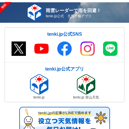
雨雲レーダーで雨を回避！
tenki.jp公式 天気予報アプリ
tenki.jp公式SNS
tenki.jp公式アプリ
tenki.jp
tenki.jp 登山天気