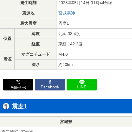
発生時刻
2025年05月14日 01時44分頃
震源地
宮城県沖
最大震度
震度1
緯度
北緯 38.4度
位置
経度
東経 142.2度
マグニチュード
M4.0
震源
深さ
約40km
X
Facebook
LINE
(旧twitter)
震度1
宮城県
南三陸町
石巻市