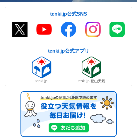
tenki.jp公式SNS
tenki.jp公式アプリ
tenki.jp
tenki.jp 登山天気