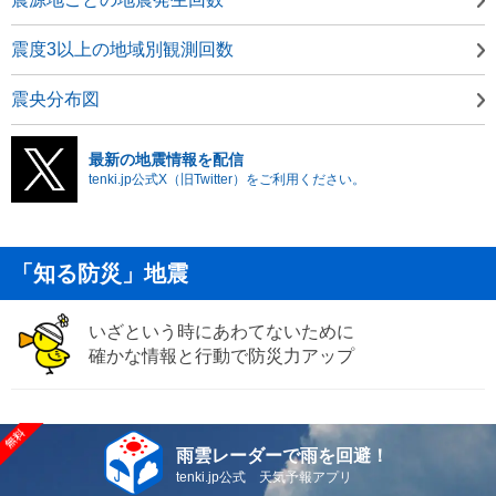
震度3以上の地域別観測回数
震央分布図
最新の地震情報を配信
tenki.jp公式X（旧Twitter）をご利用ください。
「知る防災」地震
いざという時にあわてないために
確かな情報と行動で防災力アップ
雨雲レーダーで雨を回避！
tenki.jp公式 天気予報アプリ