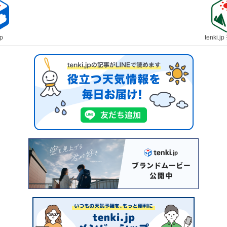
jp
tenki.