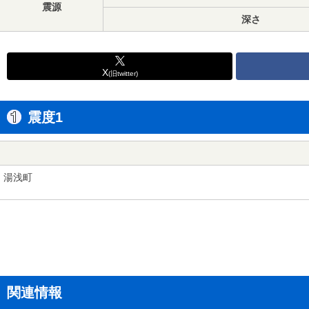
震源
深さ
X
(旧twitter)
震度1
湯浅町
関連情報