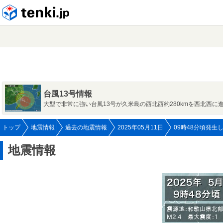
tenki.jp
台風13号情報
大型で非常に強い台風13号が久米島の西北西約280kmを西北西に
トップ
地震情報
過去の地震情報
2025年05月11日
09時48分頃発生
地震情報