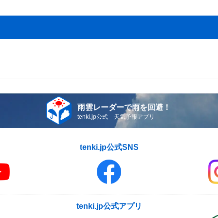
雨雲レーダーで雨を回避！
tenki.jp公式 天気予報アプリ
tenki.jp公式SNS
tenki.jp公式アプリ