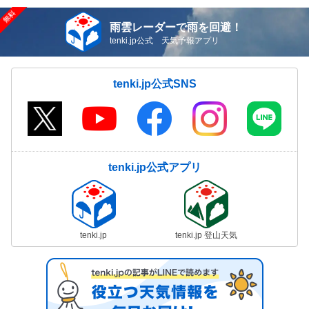
雨雲レーダーで雨を回避！
tenki.jp公式 天気予報アプリ
tenki.jp公式SNS
tenki.jp公式アプリ
tenki.jp
tenki.jp 登山天気