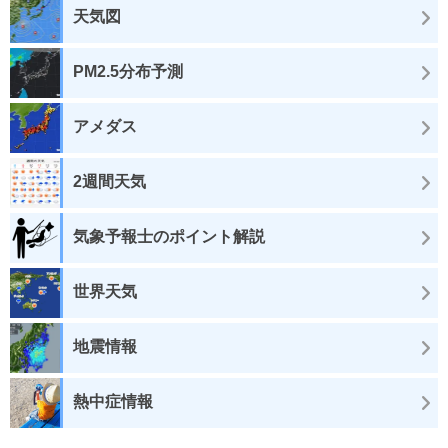
天気図
PM2.5分布予測
アメダス
2週間天気
気象予報士のポイント解説
世界天気
地震情報
熱中症情報