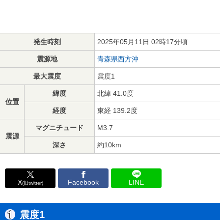
発生時刻
2025年05月11日 02時17分頃
震源地
青森県西方沖
最大震度
震度1
緯度
北緯 41.0度
位置
経度
東経 139.2度
マグニチュード
M3.7
震源
深さ
約10km
X
Facebook
LINE
(旧twitter)
震度1