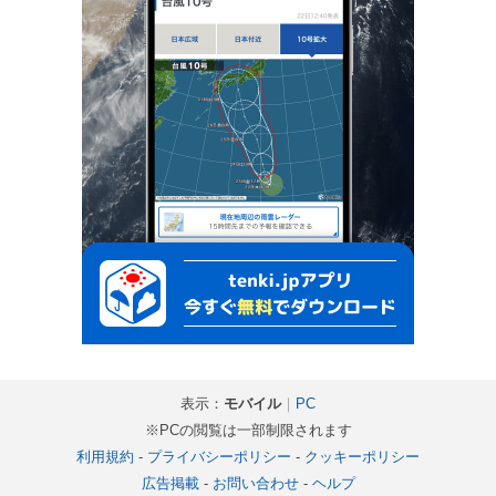
表示：
モバイル
｜
PC
※PCの閲覧は一部制限されます
利用規約
-
プライバシーポリシー
-
クッキーポリシー
広告掲載
-
お問い合わせ
-
ヘルプ