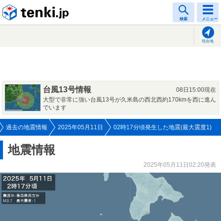
tenki.jp
検索
メニュー
現在地
台風13号情報
08日15:00現在
大型で非常に強い台風13号が久米島の西北西約170kmを西に進ん
でいます
過去の地震情報
2025年05月11日
02時17分頃発生した地震(最大震度1)
地震情報
2025年05月11日02:20発表