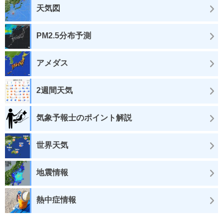
天気図
PM2.5分布予測
アメダス
2週間天気
気象予報士のポイント解説
世界天気
地震情報
熱中症情報