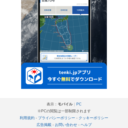
表示：
モバイル
｜
PC
※PCの閲覧は一部制限されます
利用規約
-
プライバシーポリシー
-
クッキーポリシー
広告掲載
-
お問い合わせ
-
ヘルプ