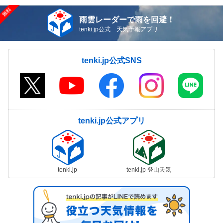
雨雲レーダーで雨を回避！
tenki.jp公式 天気予報アプリ
tenki.jp公式SNS
tenki.jp公式アプリ
tenki.jp
tenki.jp 登山天気