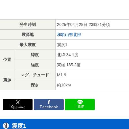
発生時刻
2025年04月29日 23時21分頃
震源地
和歌山県北部
最大震度
震度1
緯度
北緯 34.1度
位置
経度
東経 135.2度
マグニチュード
M1.9
震源
深さ
約10km
X
Facebook
LINE
(旧twitter)
震度1