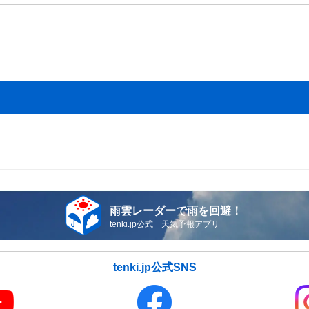
雨雲レーダーで雨を回避！
tenki.jp公式 天気予報アプリ
tenki.jp公式SNS