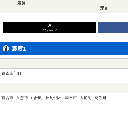
震源
深さ
X
(旧twitter)
震度1
青森南部町
宮古市
久慈市
山田町
田野畑村
釜石市
大槌町
葛巻町