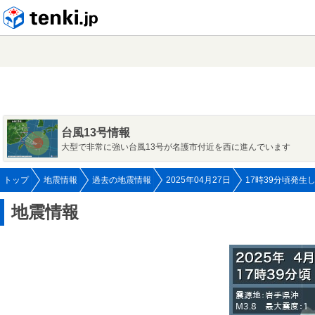
tenki.jp
台風13号情報
大型で非常に強い台風13号が名護市付近を西に進んでいます
トップ
地震情報
過去の地震情報
2025年04月27日
17時39分頃発生
地震情報