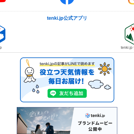
tenki.jp公式アプリ
jp
tenki.