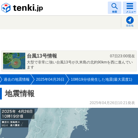
tenki.jp
検索
メニュー
現在地
台風13号情報
07日23:00現在
大型で非常に強い台風13号が久米島の北約90kmを西に進んでい
ます
過去の地震情報
2025年04月26日
10時19分頃発生した地震(最大震度1)
地震情報
2025年04月26日10:21発表