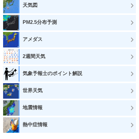
天気図
PM2.5分布予測
アメダス
2週間天気
気象予報士のポイント解説
世界天気
地震情報
熱中症情報