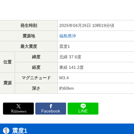
発生時刻
2025年04月26日 10時19分頃
震源地
福島県沖
最大震度
震度1
緯度
北緯 37.6度
位置
経度
東経 141.2度
マグニチュード
M3.4
震源
深さ
約60km
X
Facebook
LINE
(旧twitter)
震度1