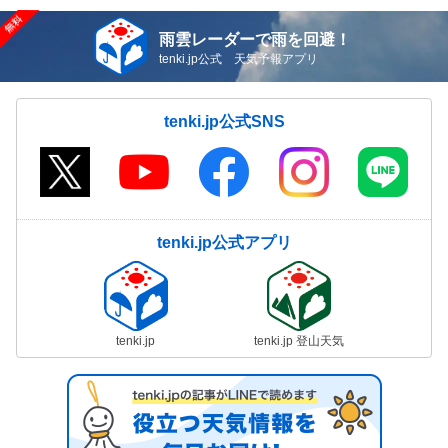
雨雲レーダーで雨を回避！
tenki.jp公式 天気予報アプリ
tenki.jp公式SNS
tenki.jp公式アプリ
tenki.jp
tenki.jp 登山天気