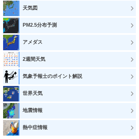
天気図
PM2.5分布予測
アメダス
2週間天気
気象予報士のポイント解説
世界天気
地震情報
熱中症情報