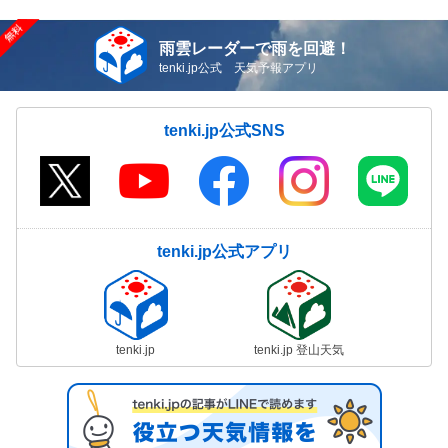
雨雲レーダーで雨を回避！
tenki.jp公式 天気予報アプリ
tenki.jp公式SNS
tenki.jp公式アプリ
tenki.jp
tenki.jp 登山天気