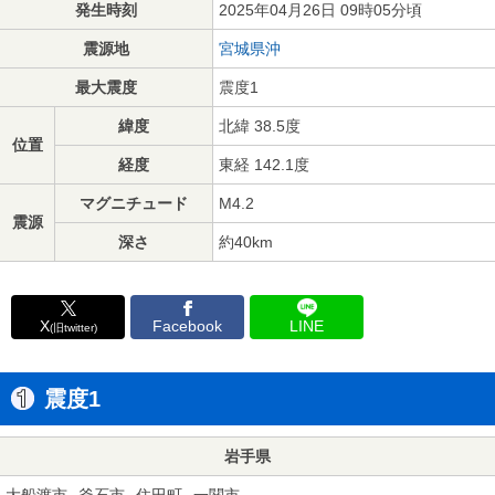
発生時刻
2025年04月26日 09時05分頃
震源地
宮城県沖
最大震度
震度1
緯度
北緯 38.5度
位置
経度
東経 142.1度
マグニチュード
M4.2
震源
深さ
約40km
X
Facebook
LINE
(旧twitter)
震度1
岩手県
大船渡市
釜石市
住田町
一関市