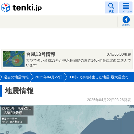
tenki.jp
検索
メニュー
現在地
台風13号情報
07日05:00現在
大型で強い台風13号が沖永良部島の東約140kmを西北西に進んで
います
過去の地震情報
2025年04月22日
03時23分頃発生した地震(最大震度2)
地震情報
2025年04月22日03:26発表