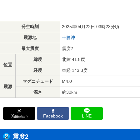
発生時刻
2025年04月22日 03時23分頃
震源地
十勝沖
最大震度
震度2
緯度
北緯 41.8度
位置
経度
東経 143.3度
マグニチュード
M4.0
震源
深さ
約30km
X
Facebook
LINE
(旧twitter)
震度2