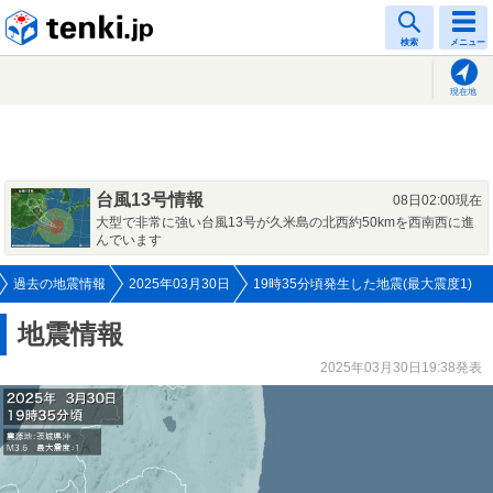
tenki.jp
検索
メニュー
現在地
台風13号情報
08日02:00現在
大型で非常に強い台風13号が久米島の北西約50kmを西南西に進
んでいます
過去の地震情報
2025年03月30日
19時35分頃発生した地震(最大震度1)
地震情報
2025年03月30日19:38発表