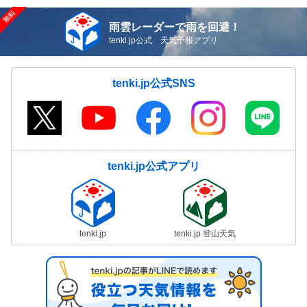
雨雲レーダーで雨を回避！
tenki.jp公式 天気予報アプリ
tenki.jp公式SNS
tenki.jp公式アプリ
tenki.jp
tenki.jp 登山天気