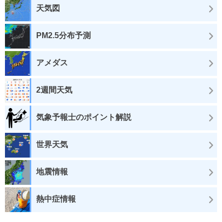
天気図
PM2.5分布予測
アメダス
2週間天気
気象予報士のポイント解説
世界天気
地震情報
熱中症情報