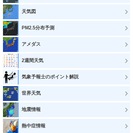
天気図
PM2.5分布予測
アメダス
2週間天気
気象予報士のポイント解説
世界天気
地震情報
熱中症情報