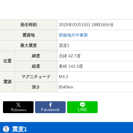
発生時刻
2025年03月10日 18時18分頃
震源地
胆振地方中東部
最大震度
震度1
緯度
北緯 42.7度
位置
経度
東経 142.0度
マグニチュード
M3.2
震源
深さ
約40km
X
Facebook
LINE
(旧twitter)
震度1