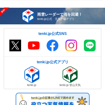
雨雲レーダーで雨を回避！
tenki.jp公式 天気予報アプリ
tenki.jp公式SNS
tenki.jp公式アプリ
tenki.jp
tenki.jp 登山天気