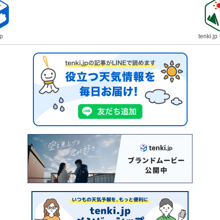
jp
tenki.