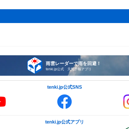
雨雲レーダーで雨を回避！
tenki.jp公式 天気予報アプリ
tenki.jp公式SNS
tenki.jp公式アプリ