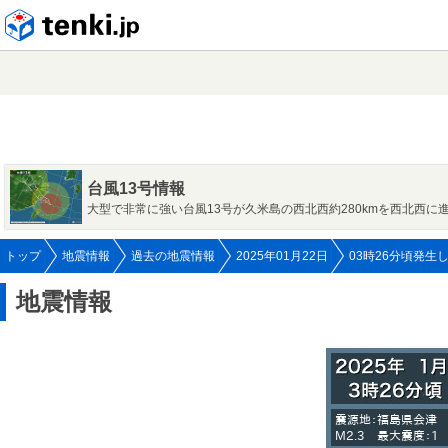
tenki.jp
台風13号情報
大型で非常に強い台風13号が久米島の西北西約280kmを西北西に
トップ
地震情報
過去の地震情報
2025年01月22日
03時26分頃発生
地震情報