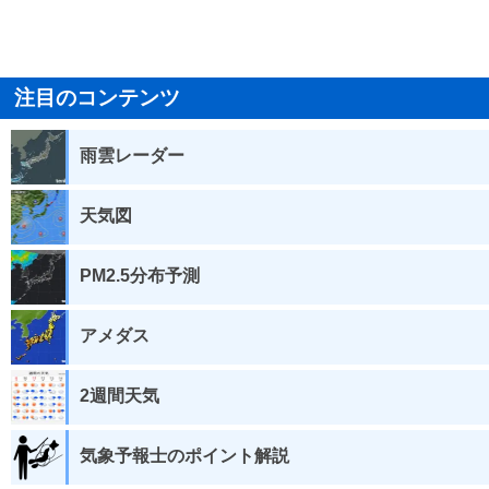
注目のコンテンツ
雨雲レーダー
天気図
PM2.5分布予測
アメダス
2週間天気
気象予報士のポイント解説