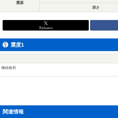
震源
深さ
X
(旧twitter)
震度1
檜枝岐村
関連情報