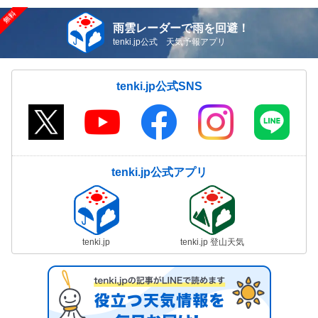
雨雲レーダーで雨を回避！
tenki.jp公式 天気予報アプリ
tenki.jp公式SNS
tenki.jp公式アプリ
tenki.jp
tenki.jp 登山天気