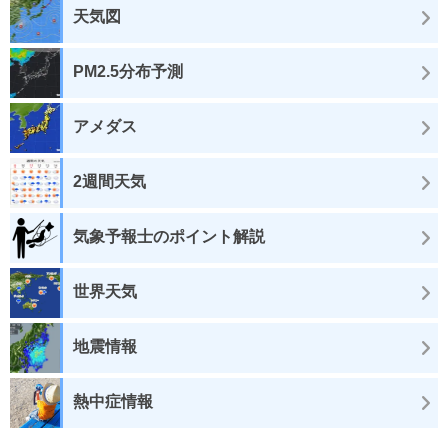
天気図
PM2.5分布予測
アメダス
2週間天気
気象予報士のポイント解説
世界天気
地震情報
熱中症情報