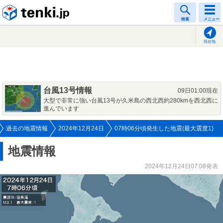
tenki.jp
検索
メニュー
現在地
台風13号情報
09日01:00現在
大型で非常に強い台風13号が久米島の西北西約280kmを西北西に
進んでいます
過去の地震情報
2024年12月24日
07時06分頃発生した地震(最大震度1)
地震情報
2024年12月24日07:08発表