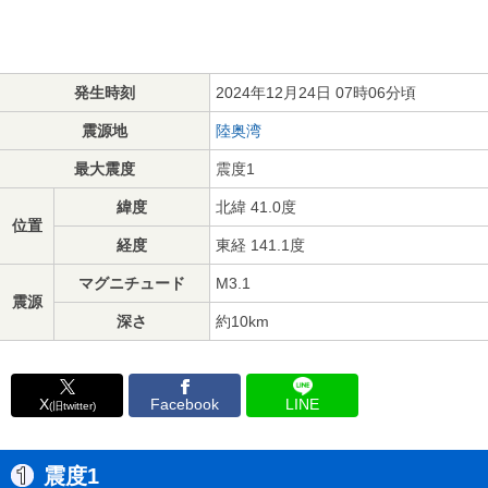
発生時刻
2024年12月24日 07時06分頃
震源地
陸奥湾
最大震度
震度1
緯度
北緯 41.0度
位置
経度
東経 141.1度
マグニチュード
M3.1
震源
深さ
約10km
X
Facebook
LINE
(旧twitter)
震度1