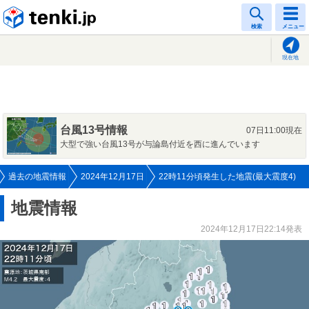
tenki.jp
検索
メニュー
現在地
台風13号情報
07日11:00現在
大型で強い台風13号が与論島付近を西に進んでいます
過去の地震情報
2024年12月17日
22時11分頃発生した地震(最大震度4)
地震情報
2024年12月17日22:14発表