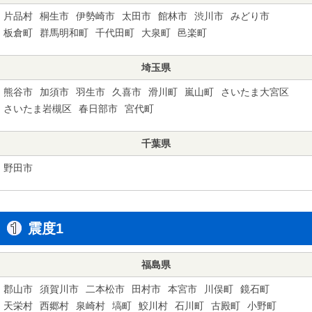
片品村
桐生市
伊勢崎市
太田市
館林市
渋川市
みどり市
板倉町
群馬明和町
千代田町
大泉町
邑楽町
埼玉県
熊谷市
加須市
羽生市
久喜市
滑川町
嵐山町
さいたま大宮区
さいたま岩槻区
春日部市
宮代町
千葉県
野田市
震度1
福島県
郡山市
須賀川市
二本松市
田村市
本宮市
川俣町
鏡石町
天栄村
西郷村
泉崎村
塙町
鮫川村
石川町
古殿町
小野町