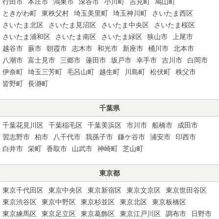
行田市
本庄市
鴻巣市
深谷市
小川町
吉見町
鳩山町
ときがわ町
東秩父村
埼玉美里町
埼玉神川町
さいたま西区
さいたま北区
さいたま見沼区
さいたま中央区
さいたま桜区
さいたま浦和区
さいたま南区
さいたま緑区
狭山市
上尾市
越谷市
蕨市
朝霞市
志木市
和光市
新座市
桶川市
北本市
八潮市
富士見市
三郷市
蓮田市
坂戸市
幸手市
吉川市
白岡市
伊奈町
埼玉三芳町
毛呂山町
越生町
川島町
松伏町
秩父市
皆野町
長瀞町
千葉県
千葉花見川区
千葉稲毛区
千葉美浜区
市川市
船橋市
成田市
習志野市
柏市
八千代市
我孫子市
鎌ケ谷市
浦安市
印西市
白井市
栄町
香取市
山武市
神崎町
芝山町
東京都
東京千代田区
東京中央区
東京新宿区
東京文京区
東京世田谷区
東京渋谷区
東京中野区
東京杉並区
東京北区
東京板橋区
東京練馬区
東京足立区
東京葛飾区
東京江戸川区
調布市
日野市