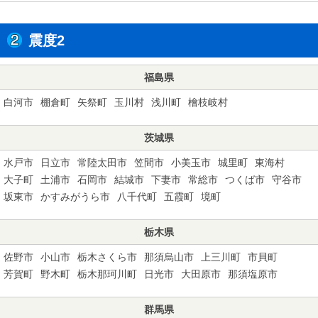
震度2
福島県
白河市
棚倉町
矢祭町
玉川村
浅川町
檜枝岐村
茨城県
水戸市
日立市
常陸太田市
笠間市
小美玉市
城里町
東海村
大子町
土浦市
石岡市
結城市
下妻市
常総市
つくば市
守谷市
坂東市
かすみがうら市
八千代町
五霞町
境町
栃木県
佐野市
小山市
栃木さくら市
那須烏山市
上三川町
市貝町
芳賀町
野木町
栃木那珂川町
日光市
大田原市
那須塩原市
群馬県