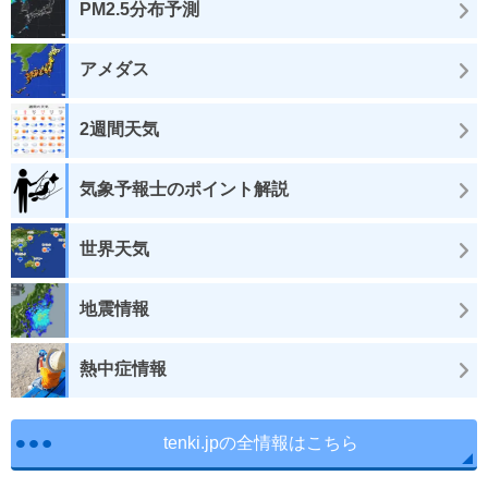
PM2.5分布予測
アメダス
2週間天気
気象予報士のポイント解説
世界天気
地震情報
熱中症情報
tenki.jpの全情報はこちら