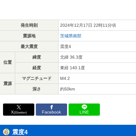
発生時刻
2024年12月17日 22時11分頃
震源地
茨城県南部
最大震度
震度4
緯度
北緯 36.3度
位置
経度
東経 140.1度
マグニチュード
M4.2
震源
深さ
約50km
X
Facebook
LINE
(旧twitter)
震度4