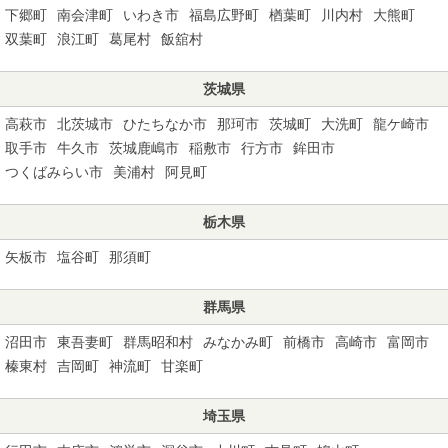
下郷町
南会津町
いわき市
福島広野町
楢葉町
川内村
大熊町
双葉町
浪江町
葛尾村
飯舘村
茨城県
高萩市
北茨城市
ひたちなか市
那珂市
茨城町
大洗町
龍ケ崎市
取手市
牛久市
茨城鹿嶋市
稲敷市
行方市
鉾田市
つくばみらい市
美浦村
阿見町
栃木県
矢板市
塩谷町
那須町
群馬県
沼田市
東吾妻町
群馬昭和村
みなかみ町
前橋市
高崎市
富岡市
榛東村
吉岡町
神流町
甘楽町
埼玉県