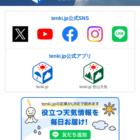
tenki.jp公式SNS
tenki.jp公式アプリ
tenki.jp
tenki.jp 登山天気