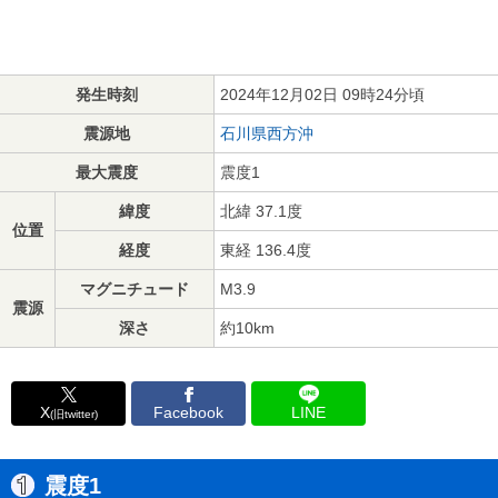
発生時刻
2024年12月02日 09時24分頃
震源地
石川県西方沖
最大震度
震度1
緯度
北緯 37.1度
位置
経度
東経 136.4度
マグニチュード
M3.9
震源
深さ
約10km
X
Facebook
LINE
(旧twitter)
震度1