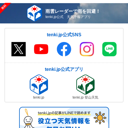
雨雲レーダーで雨を回避！
tenki.jp公式 天気予報アプリ
tenki.jp公式SNS
tenki.jp公式アプリ
tenki.jp
tenki.jp 登山天気