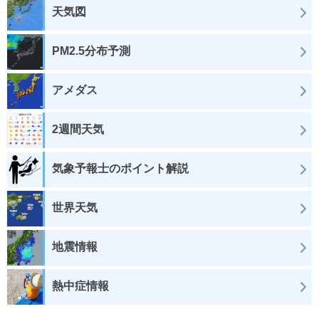
天気図
PM2.5分布予測
アメダス
2週間天気
気象予報士のポイント解説
世界天気
地震情報
熱中症情報