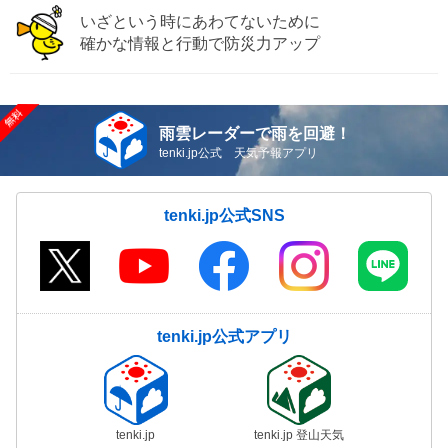
いざという時にあわてないために
確かな情報と行動で防災力アップ
雨雲レーダーで雨を回避！
tenki.jp公式 天気予報アプリ
tenki.jp公式SNS
tenki.jp公式アプリ
tenki.jp
tenki.jp 登山天気