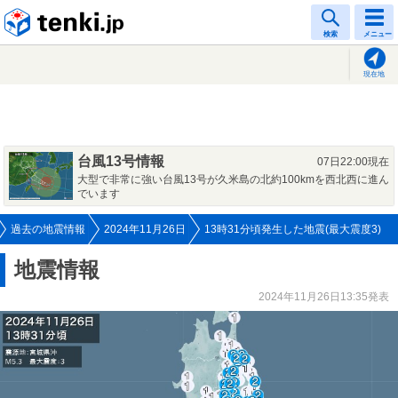
tenki.jp
検索
メニュー
現在地
台風13号情報
07日22:00現在
大型で非常に強い台風13号が久米島の北約100kmを西北西に進ん
でいます
過去の地震情報
2024年11月26日
13時31分頃発生した地震(最大震度3)
地震情報
2024年11月26日13:35発表