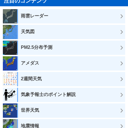
注目のコンテンツ
雨雲レーダー
天気図
PM2.5分布予測
アメダス
2週間天気
気象予報士のポイント解説
世界天気
地震情報