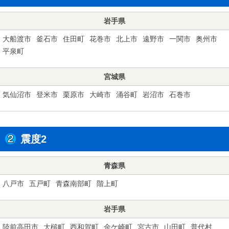
岩手県
大船渡市
釜石市
住田町
花巻市
北上市
遠野市
一関市
奥州市
平泉町
宮城県
気仙沼市
登米市
栗原市
大崎市
涌谷町
岩沼市
石巻市
震度2
青森県
八戸市
五戸町
青森南部町
階上町
岩手県
陸前高田市
大槌町
西和賀町
金ケ崎町
宮古市
山田町
普代村