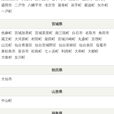
盛岡市
二戸市
八幡平市
滝沢市
葛巻町
岩手町
紫波町
矢巾町
一戸町
宮城県
色麻町
宮城加美町
宮城美里町
南三陸町
白石市
名取市
角田市
蔵王町
大河原町
村田町
柴田町
宮城川崎町
丸森町
亘理町
山元町
仙台青葉区
仙台宮城野区
仙台若林区
仙台泉区
塩竈市
東松島市
富谷市
松島町
七ヶ浜町
利府町
大和町
大郷町
大衡村
女川町
秋田県
大仙市
山形県
中山町
福島県