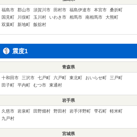
福島市
郡山市
須賀川市
田村市
福島伊達市
本宮市
桑折町
国見町
川俣町
玉川村
いわき市
相馬市
南相馬市
大熊町
双葉町
新地町
飯舘村
震度1
青森県
十和田市
三沢市
七戸町
六戸町
東北町
おいらせ町
三戸町
田子町
平内町
むつ市
東通村
岩手県
久慈市
岩泉町
田野畑村
野田村
岩手洋野町
雫石町
軽米町
九戸村
宮城県