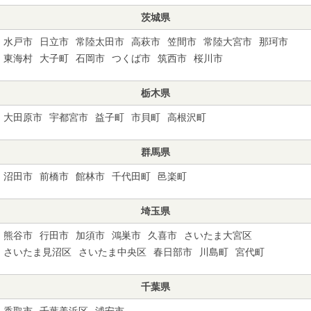
茨城県
水戸市
日立市
常陸太田市
高萩市
笠間市
常陸大宮市
那珂市
東海村
大子町
石岡市
つくば市
筑西市
桜川市
栃木県
大田原市
宇都宮市
益子町
市貝町
高根沢町
群馬県
沼田市
前橋市
館林市
千代田町
邑楽町
埼玉県
熊谷市
行田市
加須市
鴻巣市
久喜市
さいたま大宮区
さいたま見沼区
さいたま中央区
春日部市
川島町
宮代町
千葉県
香取市
千葉美浜区
浦安市