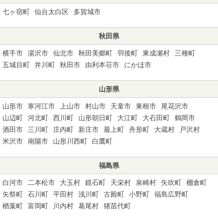
七ヶ宿町
仙台太白区
多賀城市
秋田県
横手市
湯沢市
仙北市
秋田美郷町
羽後町
東成瀬村
三種町
五城目町
井川町
秋田市
由利本荘市
にかほ市
山形県
山形市
寒河江市
上山市
村山市
天童市
東根市
尾花沢市
山辺町
河北町
西川町
山形朝日町
大江町
大石田町
鶴岡市
酒田市
三川町
庄内町
新庄市
最上町
舟形町
大蔵村
戸沢村
米沢市
南陽市
山形川西町
白鷹町
福島県
白河市
二本松市
大玉村
鏡石町
天栄村
泉崎村
矢吹町
棚倉町
矢祭町
石川町
平田村
浅川町
古殿町
小野町
福島広野町
楢葉町
富岡町
川内村
葛尾村
猪苗代町