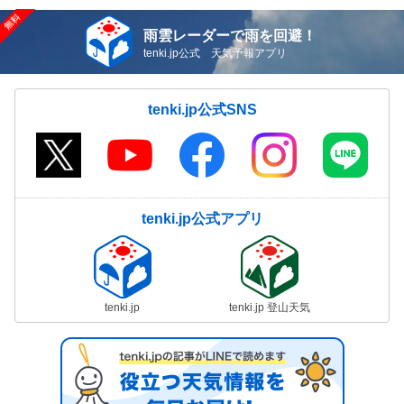
雨雲レーダーで雨を回避！
tenki.jp公式 天気予報アプリ
tenki.jp公式SNS
tenki.jp公式アプリ
tenki.jp
tenki.jp 登山天気