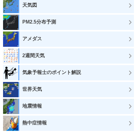
天気図
PM2.5分布予測
アメダス
2週間天気
気象予報士のポイント解説
世界天気
地震情報
熱中症情報