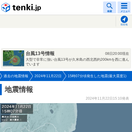
tenki.jp
検索
メニュー
現在地
台風13号情報
08日20:00現在
大型で非常に強い台風13号が久米島の西北西約200kmを西に進ん
でいます
過去の地震情報
2024年11月22日
15時07分頃発生した地震(最大震度1)
地震情報
2024年11月22日15:10発表