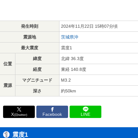
発生時刻
2024年11月22日 15時07分頃
震源地
茨城県沖
最大震度
震度1
緯度
北緯 36.3度
位置
経度
東経 140.8度
マグニチュード
M3.2
震源
深さ
約50km
X
Facebook
LINE
(旧twitter)
震度1