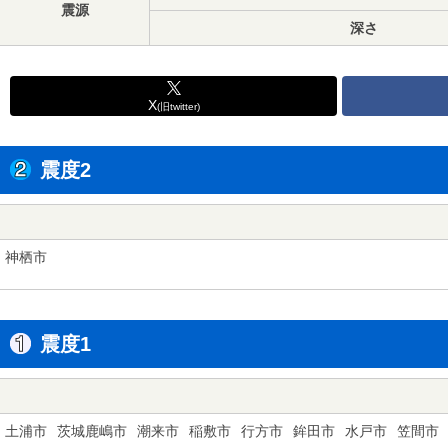
震源
深さ
X
(旧twitter)
震度2
神栖市
震度1
土浦市
茨城鹿嶋市
潮来市
稲敷市
行方市
鉾田市
水戸市
笠間市