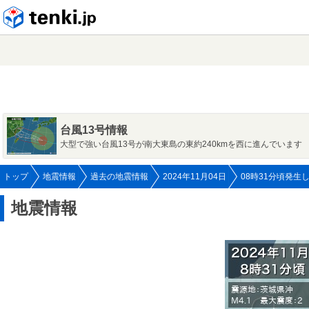
tenki.jp
台風13号情報
大型で強い台風13号が南大東島の東約240kmを西に進んでいます
トップ
地震情報
過去の地震情報
2024年11月04日
08時31分頃発生
地震情報