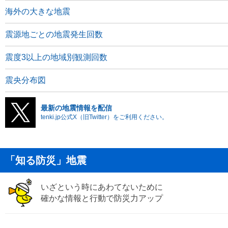
海外の大きな地震
震源地ごとの地震発生回数
震度3以上の地域別観測回数
震央分布図
最新の地震情報を配信
tenki.jp公式X（旧Twitter）をご利用ください。
「知る防災」地震
いざという時にあわてないために
確かな情報と行動で防災力アップ