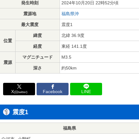
発生時刻
2024年10月20日 22時52分頃
震源地
福島県沖
最大震度
震度1
緯度
北緯 36.9度
位置
経度
東経 141.1度
マグニチュード
M3.5
震源
深さ
約50km
X
Facebook
LINE
(旧twitter)
震度1
福島県
白河市
小野町