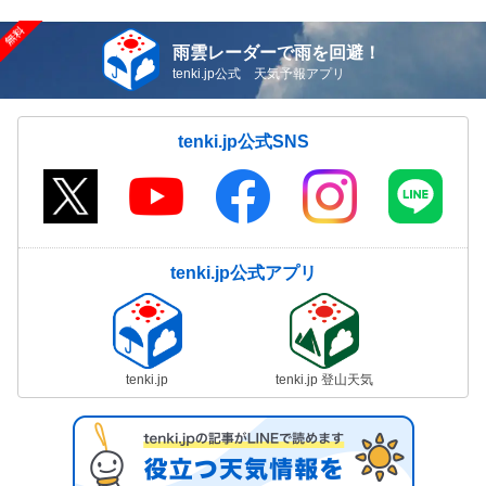
雨雲レーダーで雨を回避！
tenki.jp公式 天気予報アプリ
tenki.jp公式SNS
tenki.jp公式アプリ
tenki.jp
tenki.jp 登山天気