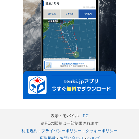
表示：
モバイル
｜
PC
※PCの閲覧は一部制限されます
利用規約
-
プライバシーポリシー
-
クッキーポリシー
広告掲載
-
お問い合わせ
-
ヘルプ