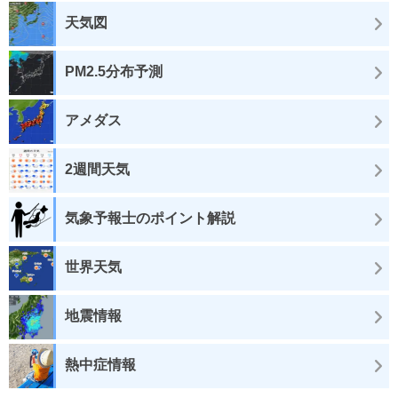
天気図
PM2.5分布予測
アメダス
2週間天気
気象予報士のポイント解説
世界天気
地震情報
熱中症情報