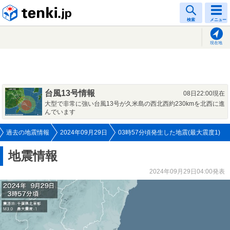
tenki.jp
検索
メニュー
現在地
台風13号情報
08日22:00現在
大型で非常に強い台風13号が久米島の西北西約230kmを北西に進
んでいます
過去の地震情報
2024年09月29日
03時57分頃発生した地震(最大震度1)
地震情報
2024年09月29日04:00発表