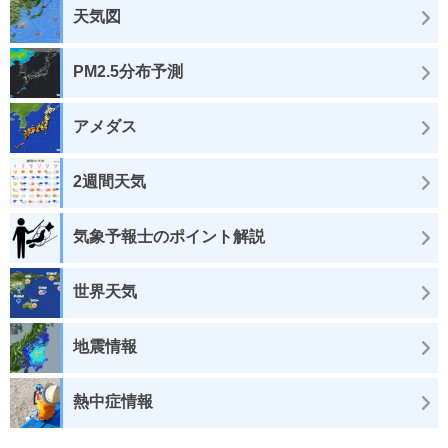
天気図
PM2.5分布予測
アメダス
2週間天気
気象予報士のポイント解説
世界天気
地震情報
熱中症情報