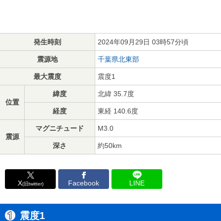
発生時刻
2024年09月29日 03時57分頃
震源地
千葉県北東部
最大震度
震度1
緯度
北緯 35.7度
位置
経度
東経 140.6度
マグニチュード
M3.0
震源
深さ
約50km
X
Facebook
LINE
(旧twitter)
震度1