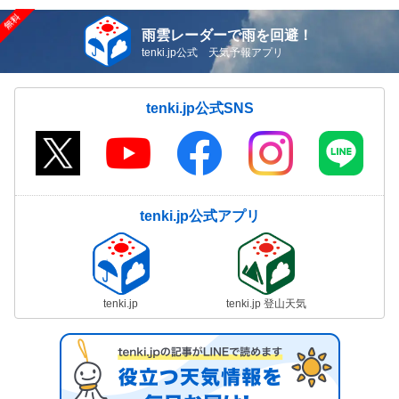
雨雲レーダーで雨を回避！
tenki.jp公式 天気予報アプリ
tenki.jp公式SNS
tenki.jp公式アプリ
tenki.jp
tenki.jp 登山天気