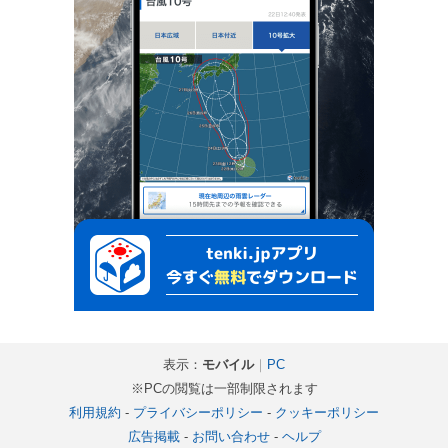
表示：
モバイル
｜
PC
※PCの閲覧は一部制限されます
利用規約
-
プライバシーポリシー
-
クッキーポリシー
広告掲載
-
お問い合わせ
-
ヘルプ