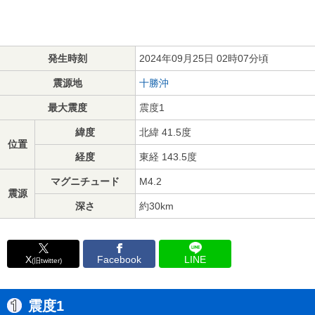
発生時刻
2024年09月25日 02時07分頃
震源地
十勝沖
最大震度
震度1
緯度
北緯 41.5度
位置
経度
東経 143.5度
マグニチュード
M4.2
震源
深さ
約30km
X
Facebook
LINE
(旧twitter)
震度1