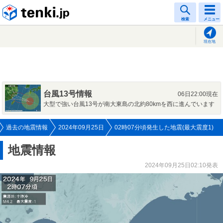
tenki.jp
検索
メニュー
現在地
台風13号情報
06日22:00現在
大型で強い台風13号が南大東島の北約80kmを西に進んでいます
過去の地震情報
2024年09月25日
02時07分頃発生した地震(最大震度1)
地震情報
2024年09月25日02:10発表