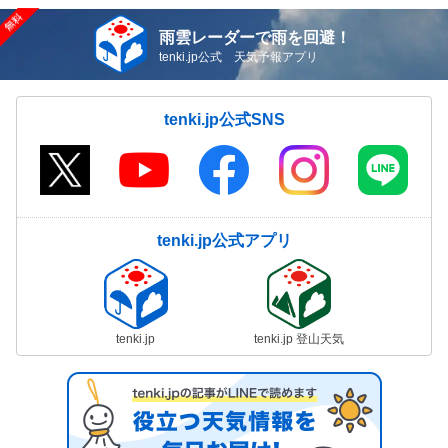
雨雲レーダーで雨を回避！
tenki.jp公式 天気予報アプリ
tenki.jp公式SNS
tenki.jp公式アプリ
tenki.jp
tenki.jp 登山天気