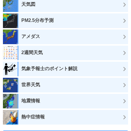
天気図
PM2.5分布予測
アメダス
2週間天気
気象予報士のポイント解説
世界天気
地震情報
熱中症情報