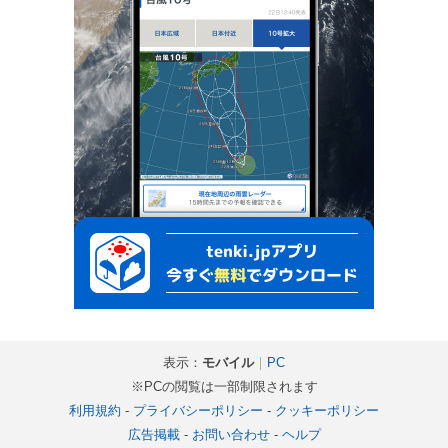
表示：
モバイル
｜
PC
※PCの閲覧は一部制限されます
利用規約
-
プライバシーポリシー
-
クッキーポリシー
広告掲載
-
お問い合わせ
-
ヘルプ