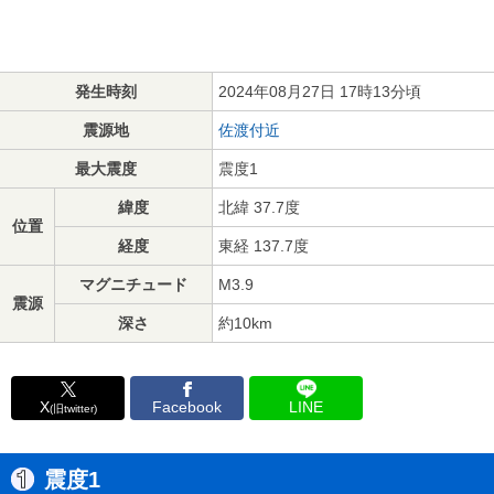
発生時刻
2024年08月27日 17時13分頃
震源地
佐渡付近
最大震度
震度1
緯度
北緯 37.7度
位置
経度
東経 137.7度
マグニチュード
M3.9
震源
深さ
約10km
X
Facebook
LINE
(旧twitter)
震度1