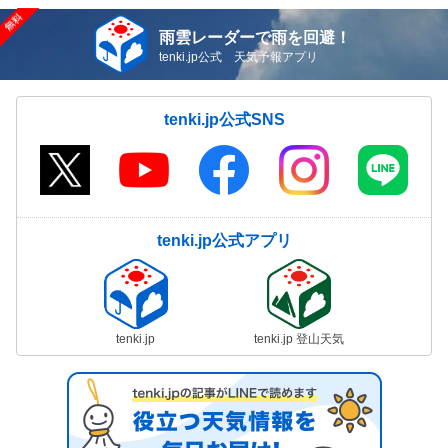
雨雲レーダーで雨を回避！
tenki.jp公式 天気予報アプリ
tenki.jp公式SNS
tenki.jp公式アプリ
tenki.jp
tenki.jp 登山天気