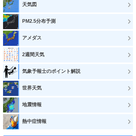
天気図
PM2.5分布予測
アメダス
2週間天気
気象予報士のポイント解説
世界天気
地震情報
熱中症情報