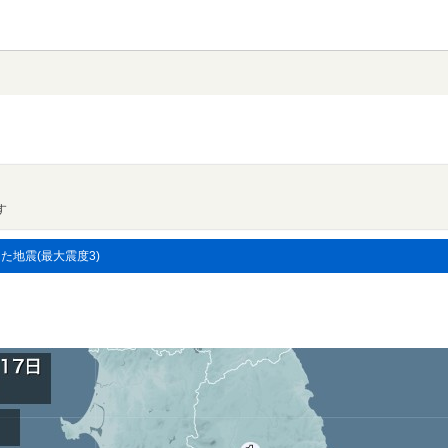
す
した地震(最大震度3)