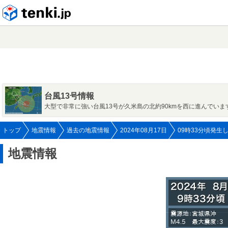
tenki.jp
台風13号情報
大型で非常に強い台風13号が久米島の北約90kmを西に進んでいま
トップ
地震情報
過去の地震情報
2024年08月17日
09時33分頃発生
地震情報