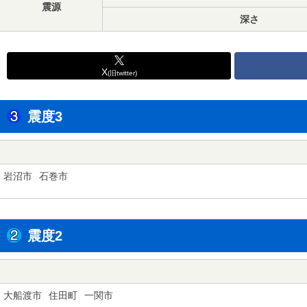
震源
深さ
X
(旧twitter)
震度3
岩沼市
石巻市
震度2
大船渡市
住田町
一関市