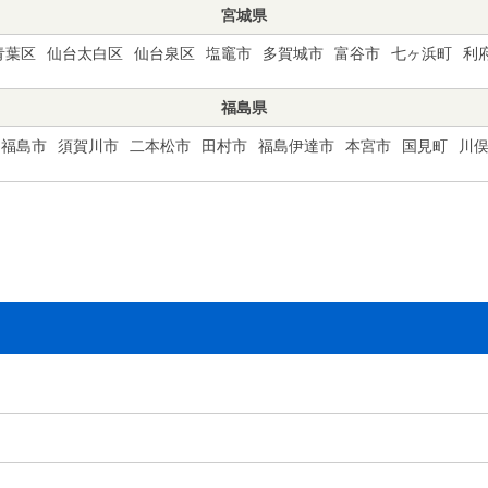
宮城県
青葉区
仙台太白区
仙台泉区
塩竈市
多賀城市
富谷市
七ヶ浜町
利
福島県
福島市
須賀川市
二本松市
田村市
福島伊達市
本宮市
国見町
川