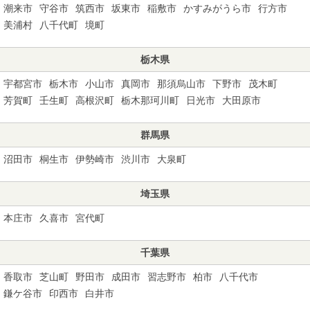
潮来市
守谷市
筑西市
坂東市
稲敷市
かすみがうら市
行方市
美浦村
八千代町
境町
栃木県
宇都宮市
栃木市
小山市
真岡市
那須烏山市
下野市
茂木町
芳賀町
壬生町
高根沢町
栃木那珂川町
日光市
大田原市
群馬県
沼田市
桐生市
伊勢崎市
渋川市
大泉町
埼玉県
本庄市
久喜市
宮代町
千葉県
香取市
芝山町
野田市
成田市
習志野市
柏市
八千代市
鎌ケ谷市
印西市
白井市