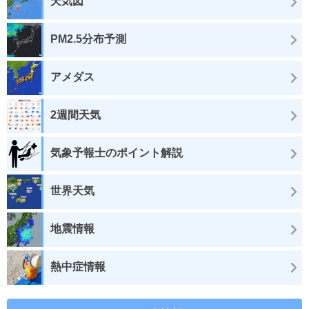
天気図
PM2.5分布予測
アメダス
2週間天気
気象予報士のポイント解説
世界天気
地震情報
熱中症情報