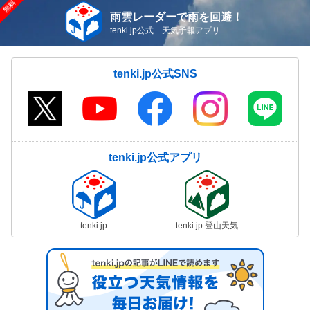
雨雲レーダーで雨を回避！
tenki.jp公式 天気予報アプリ
tenki.jp公式SNS
tenki.jp公式アプリ
tenki.jp
tenki.jp 登山天気