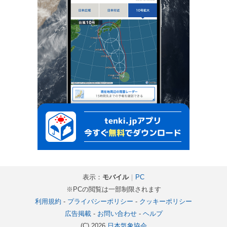
表示：
モバイル
｜
PC
※PCの閲覧は一部制限されます
利用規約
-
プライバシーポリシー
-
クッキーポリシー
広告掲載
-
お問い合わせ
-
ヘルプ
(C) 2026
日本気象協会