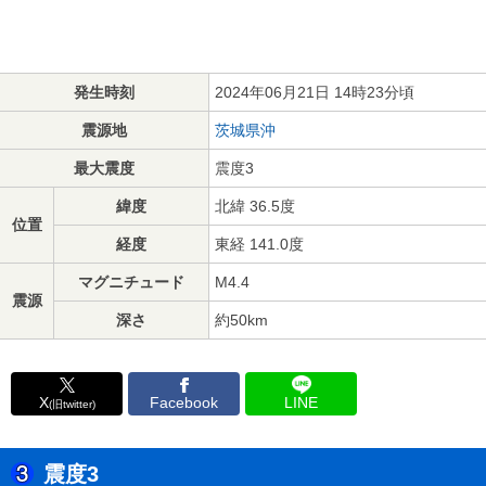
発生時刻
2024年06月21日 14時23分頃
震源地
茨城県沖
最大震度
震度3
緯度
北緯 36.5度
位置
経度
東経 141.0度
マグニチュード
M4.4
震源
深さ
約50km
X
Facebook
LINE
(旧twitter)
震度3