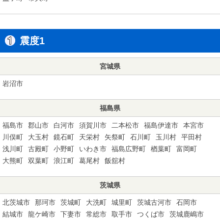
震度1
宮城県
岩沼市
福島県
福島市
郡山市
白河市
須賀川市
二本松市
福島伊達市
本宮市
川俣町
大玉村
鏡石町
天栄村
矢祭町
石川町
玉川村
平田村
浅川町
古殿町
小野町
いわき市
福島広野町
楢葉町
富岡町
大熊町
双葉町
浪江町
葛尾村
飯舘村
茨城県
北茨城市
那珂市
茨城町
大洗町
城里町
茨城古河市
石岡市
結城市
龍ケ崎市
下妻市
常総市
取手市
つくば市
茨城鹿嶋市