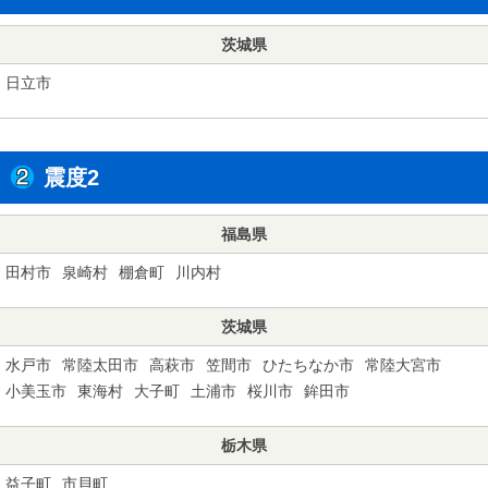
茨城県
日立市
震度2
福島県
田村市
泉崎村
棚倉町
川内村
茨城県
水戸市
常陸太田市
高萩市
笠間市
ひたちなか市
常陸大宮市
小美玉市
東海村
大子町
土浦市
桜川市
鉾田市
栃木県
益子町
市貝町