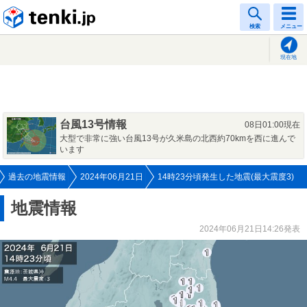
tenki.jp
検索
メニュー
現在地
台風13号情報
08日01:00現在
大型で非常に強い台風13号が久米島の北西約70kmを西に進んで
います
過去の地震情報
2024年06月21日
14時23分頃発生した地震(最大震度3)
地震情報
2024年06月21日14:26発表