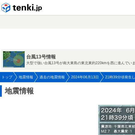
tenki.jp
台風13号情報
大型で強い台風13号が南大東島の東北東約220kmを西に進んでい
トップ
地震情報
過去の地震情報
2024年06月13日
21時39分頃発生
地震情報