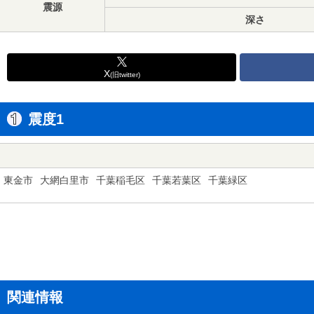
震源
深さ
X
(旧twitter)
震度1
東金市
大網白里市
千葉稲毛区
千葉若葉区
千葉緑区
関連情報