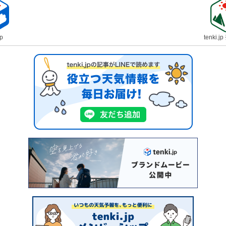
jp
tenki.