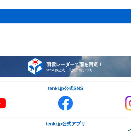
雨雲レーダーで雨を回避！
tenki.jp公式 天気予報アプリ
tenki.jp公式SNS
tenki.jp公式アプリ