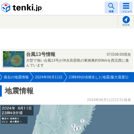
tenki.jp
検索
メニュー
現在地
台風13号情報
07日08:00現在
大型で強い台風13号が沖永良部島の東南東約50kmを西北西に進
んでいます
過去の地震情報
2024年06月11日
23時49分頃発生した地震(最大震度1)
地震情報
2024年06月11日23:51発表