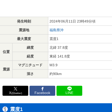
発生時刻
2024年06月11日 23時49分頃
震源地
福島県沖
最大震度
震度1
緯度
北緯 37.8度
位置
経度
東経 141.8度
マグニチュード
M3.9
震源
深さ
約90km
X
Facebook
LINE
(旧twitter)
震度1