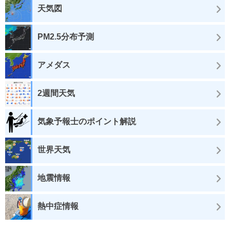
天気図
PM2.5分布予測
アメダス
2週間天気
気象予報士のポイント解説
世界天気
地震情報
熱中症情報