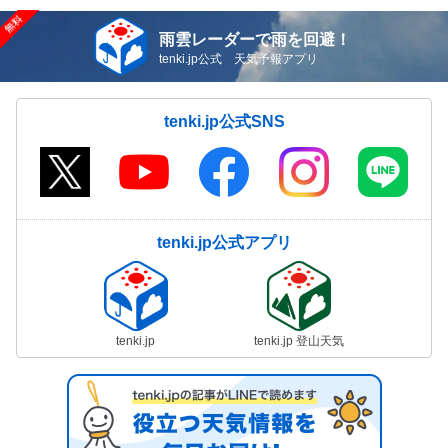
雨雲レーダーで雨を回避！
tenki.jp公式 天気予報アプリ
tenki.jp公式SNS
tenki.jp公式アプリ
tenki.jp
tenki.jp 登山天気