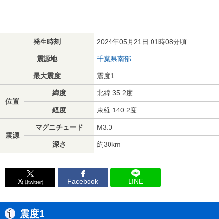
発生時刻
2024年05月21日 01時08分頃
震源地
千葉県南部
最大震度
震度1
緯度
北緯 35.2度
位置
経度
東経 140.2度
マグニチュード
M3.0
震源
深さ
約30km
X
Facebook
LINE
(旧twitter)
震度1