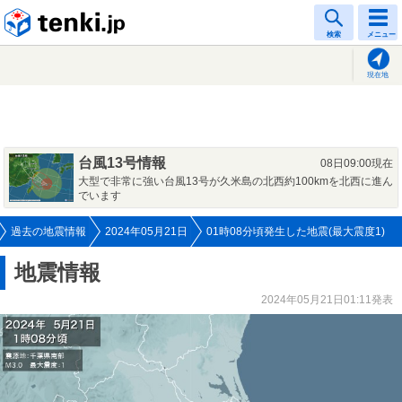
tenki.jp
検索
メニュー
現在地
台風13号情報
08日09:00現在
大型で非常に強い台風13号が久米島の北西約100kmを北西に進ん
でいます
過去の地震情報
2024年05月21日
01時08分頃発生した地震(最大震度1)
地震情報
2024年05月21日01:11発表