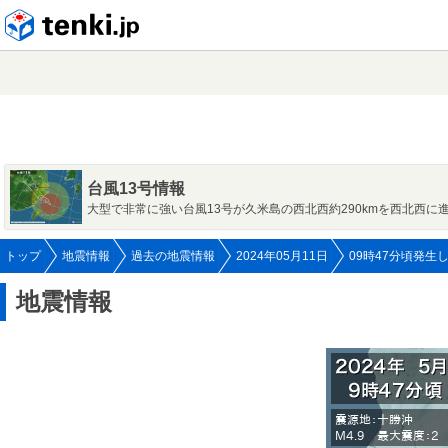
tenki.jp
台風13号情報
大型で非常に強い台風13号が久米島の西北西約290kmを西北西に
トップ
地震情報
過去の地震情報
2024年05月11日
09時47分頃発生
地震情報