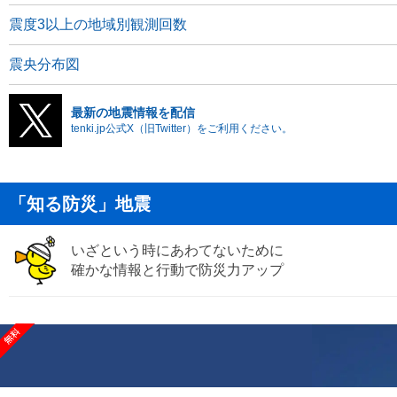
震度3以上の地域別観測回数
震央分布図
最新の地震情報を配信
tenki.jp公式X（旧Twitter）をご利用ください。
「知る防災」地震
いざという時にあわてないために
確かな情報と行動で防災力アップ