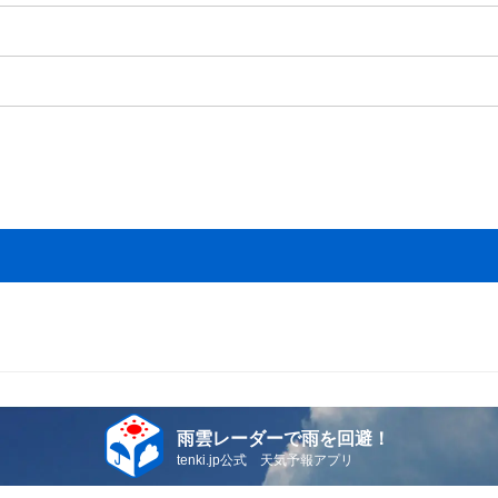
雨雲レーダーで雨を回避！
tenki.jp公式 天気予報アプリ