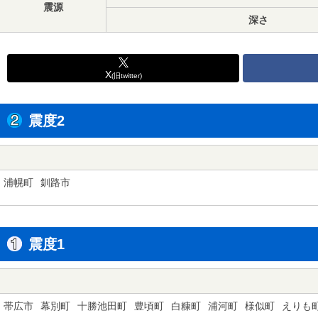
震源
深さ
X
(旧twitter)
震度2
浦幌町
釧路市
震度1
帯広市
幕別町
十勝池田町
豊頃町
白糠町
浦河町
様似町
えりも