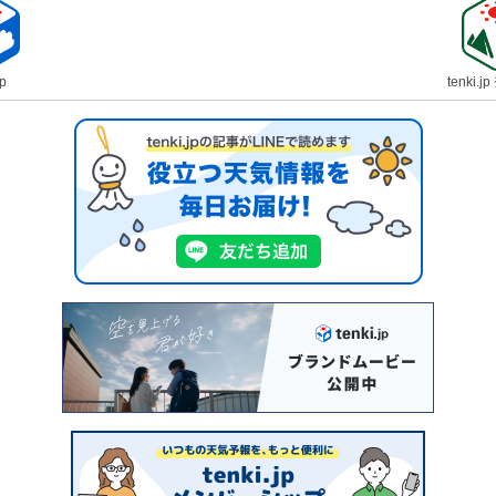
jp
tenki.