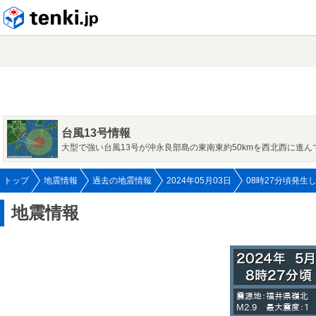
tenki.jp
台風13号情報
大型で強い台風13号が沖永良部島の東南東約50kmを西北西に進ん
トップ
地震情報
過去の地震情報
2024年05月03日
08時27分頃発生
地震情報