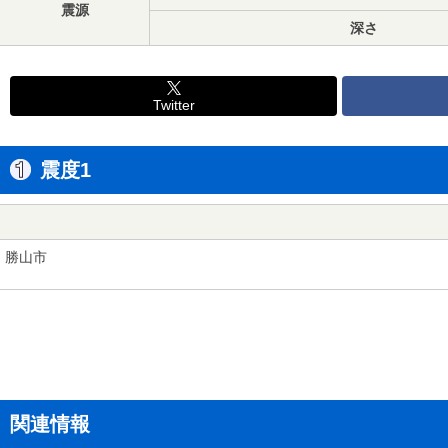
震源
深さ
Twitter
震度1
勝山市
関連情報