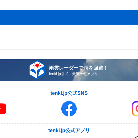
雨雲レーダーで雨を回避！
tenki.jp公式 天気予報アプリ
tenki.jp公式SNS
tenki.jp公式アプリ