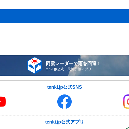
雨雲レーダーで雨を回避！
tenki.jp公式 天気予報アプリ
tenki.jp公式SNS
tenki.jp公式アプリ