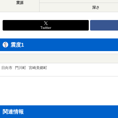
震源
深さ
Twitter
震度1
日向市
門川町
宮崎美郷町
関連情報