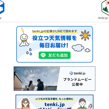
jp
tenki.