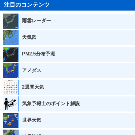
注目のコンテンツ
雨雲レーダー
天気図
PM2.5分布予測
アメダス
2週間天気
気象予報士のポイント解説
世界天気