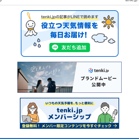
jp
tenki.