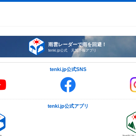
雨雲レーダーで雨を回避！
tenki.jp公式 天気予報アプリ
tenki.jp公式SNS
tenki.jp公式アプリ