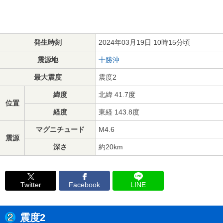
発生時刻
2024年03月19日 10時15分頃
震源地
十勝沖
最大震度
震度2
緯度
北緯 41.7度
位置
経度
東経 143.8度
マグニチュード
M4.6
震源
深さ
約20km
Twitter
Facebook
LINE
震度2