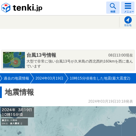
tenki.jp
検索
メニュー
現在地
台風13号情報
08日13:00現在
大型で非常に強い台風13号が久米島の西北西約160kmを西に進ん
でいます
過去の地震情報
2024年03月19日
10時15分頃発生した地震(最大震度2)
地震情報
2024年03月19日10:18発表