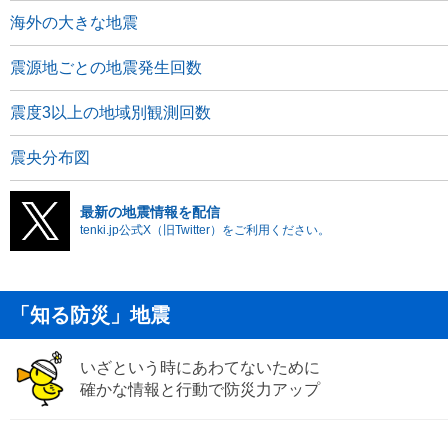
海外の大きな地震
震源地ごとの地震発生回数
震度3以上の地域別観測回数
震央分布図
最新の地震情報を配信
tenki.jp公式X（旧Twitter）をご利用ください。
「知る防災」地震
いざという時にあわてないために
確かな情報と行動で防災力アップ