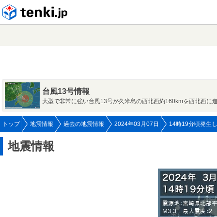
tenki.jp
台風13号情報
大型で非常に強い台風13号が久米島の西北西約160kmを西北西に
トップ
地震情報
過去の地震情報
2024年03月07日
14時19分頃発生
地震情報