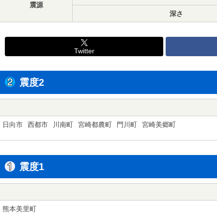
震源
深さ
Twitter
震度2
日向市
西都市
川南町
宮崎都農町
門川町
宮崎美郷町
震度1
熊本美里町