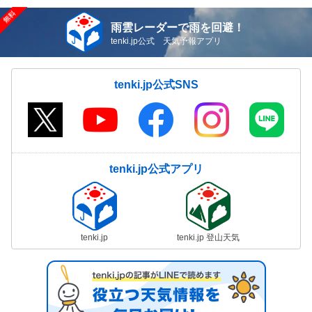
雨雲レーダーで雨を回避！
tenki.jp公式 天気予報アプリ
tenki.jp公式SNS
tenki.jp公式アプリ
tenki.jp
tenki.jp 登山天気