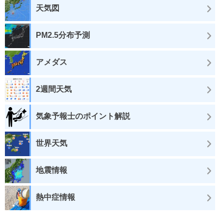
天気図
PM2.5分布予測
アメダス
2週間天気
気象予報士のポイント解説
世界天気
地震情報
熱中症情報