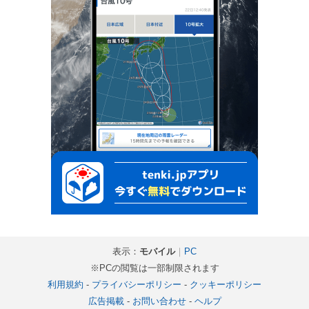
表示：
モバイル
｜
PC
※PCの閲覧は一部制限されます
利用規約
-
プライバシーポリシー
-
クッキーポリシー
広告掲載
-
お問い合わせ
-
ヘルプ