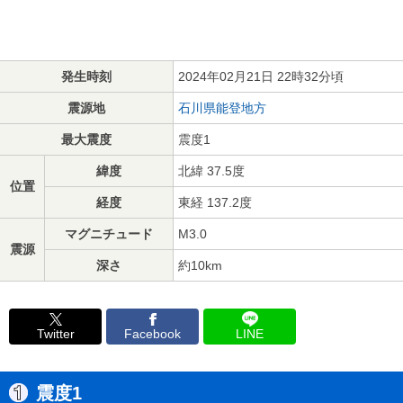
発生時刻
2024年02月21日 22時32分頃
震源地
石川県能登地方
最大震度
震度1
緯度
北緯 37.5度
位置
経度
東経 137.2度
マグニチュード
M3.0
震源
深さ
約10km
Twitter
Facebook
LINE
震度1