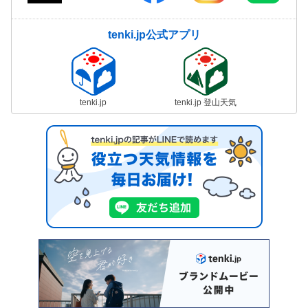
tenki.jp公式アプリ
tenki.jp
tenki.jp 登山天気