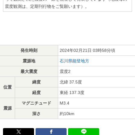
震度観測は、定期刊行物をご覧願います）。
発生時刻
2024年02月21日 03時58分頃
震源地
石川県能登地方
最大震度
震度2
緯度
北緯 37.5度
位置
経度
東経 137.3度
マグニチュード
M3.4
震源
深さ
約10km