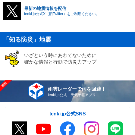
最新の地震情報を配信
tenki.jp公式X（旧Twitter）をご利用ください。
「知る防災」地震
いざという時にあわてないために
確かな情報と行動で防災力アップ
雨雲レーダーで雨を回避！
tenki.jp公式 天気予報アプリ
tenki.jp公式SNS