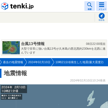
tenki.jp
検索
メニュー
現在地
台風13号情報
08日22:00現在
大型で非常に強い台風13号が久米島の西北西約230kmを北西に進
んでいます
過去の地震情報
2024年02月10日
10時21分頃発生した地震(最大震度2)
地震情報
2024年02月10日10:24発表