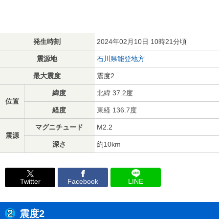
発生時刻
2024年02月10日 10時21分頃
震源地
石川県能登地方
最大震度
震度2
緯度
北緯 37.2度
位置
経度
東経 136.7度
マグニチュード
M2.2
震源
深さ
約10km
Twitter
Facebook
LINE
震度2