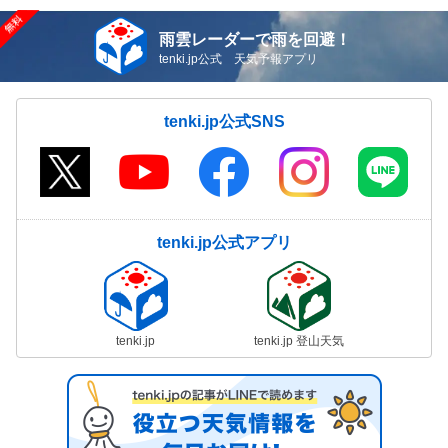
雨雲レーダーで雨を回避！
tenki.jp公式 天気予報アプリ
tenki.jp公式SNS
tenki.jp公式アプリ
tenki.jp
tenki.jp 登山天気