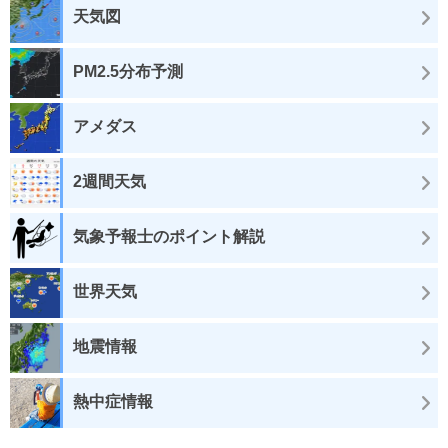
天気図
PM2.5分布予測
アメダス
2週間天気
気象予報士のポイント解説
世界天気
地震情報
熱中症情報