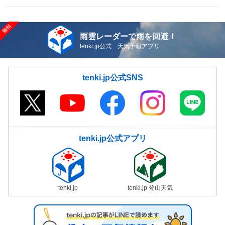
雨雲レーダーで雨を回避！
tenki.jp公式 天気予報アプリ
tenki.jp公式SNS
tenki.jp公式アプリ
tenki.jp
tenki.jp 登山天気