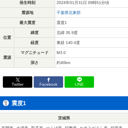
発生時刻
2024年01月31日 09時51分頃
震源地
千葉県北東部
最大震度
震度1
緯度
北緯 35.9度
位置
経度
東経 140.4度
マグニチュード
M3.0
震源
深さ
約40km
Twitter
Facebook
LINE
震度1
茨城県
笠間市
土浦市
取手市
つくば市
稲敷市
かすみがうら市
鉾田市