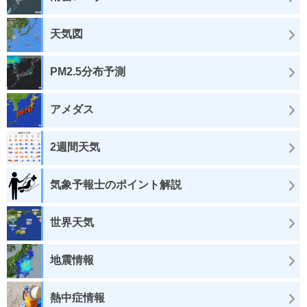
天気図
PM2.5分布予測
アメダス
2週間天気
気象予報士のポイント解説
世界天気
地震情報
熱中症情報