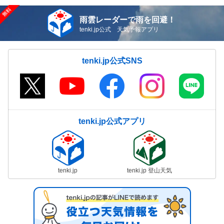
雨雲レーダーで雨を回避！
tenki.jp公式 天気予報アプリ
tenki.jp公式SNS
tenki.jp公式アプリ
tenki.jp
tenki.jp 登山天気