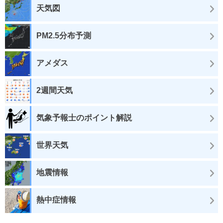
天気図
PM2.5分布予測
アメダス
2週間天気
気象予報士のポイント解説
世界天気
地震情報
熱中症情報