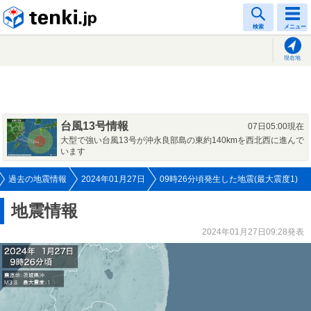
tenki.jp
検索
メニュー
現在地
台風13号情報
07日05:00現在
大型で強い台風13号が沖永良部島の東約140kmを西北西に進んで
います
過去の地震情報
2024年01月27日
09時26分頃発生した地震(最大震度1)
地震情報
2024年01月27日09:28発表