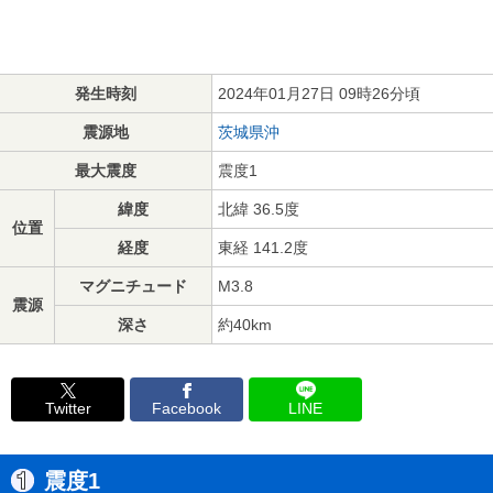
発生時刻
2024年01月27日 09時26分頃
震源地
茨城県沖
最大震度
震度1
緯度
北緯 36.5度
位置
経度
東経 141.2度
マグニチュード
M3.8
震源
深さ
約40km
Twitter
Facebook
LINE
震度1