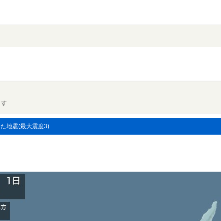
ます
した地震(最大震度3)