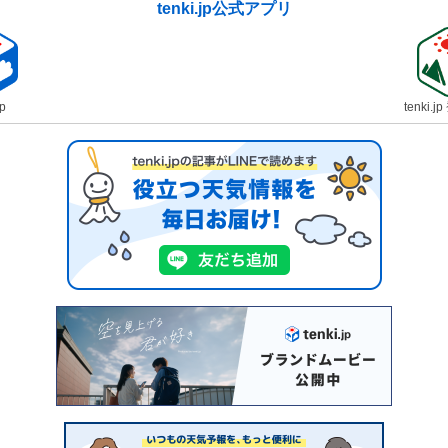
tenki.jp公式アプリ
jp
tenki.