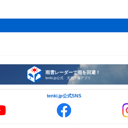
雨雲レーダーで雨を回避！
tenki.jp公式 天気予報アプリ
tenki.jp公式SNS