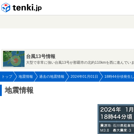
tenki.jp
台風13号情報
大型で非常に強い台風13号が那覇市の北約110kmを西に進んでい
トップ
地震情報
過去の地震情報
2024年01月01日
18時44分頃発生
地震情報