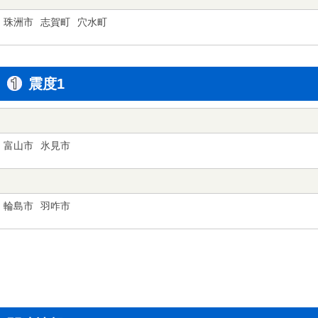
珠洲市
志賀町
穴水町
震度1
富山市
氷見市
輪島市
羽咋市