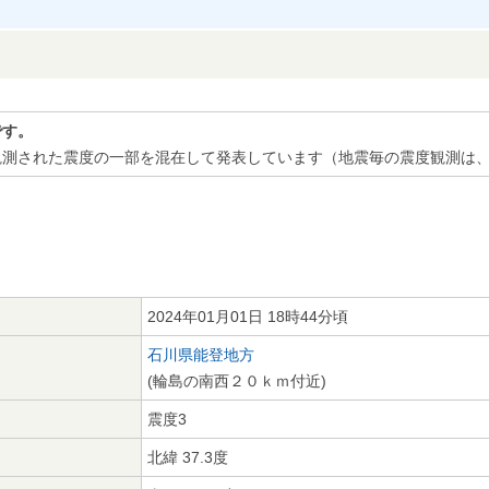
です。
観測された震度の一部を混在して発表しています（地震毎の震度観測は
2024年01月01日 18時44分頃
石川県能登地方
(輪島の南西２０ｋｍ付近)
震度3
北緯 37.3度