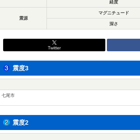
経度
マグニチュード
震源
深さ
Twitter
震度3
七尾市
震度2