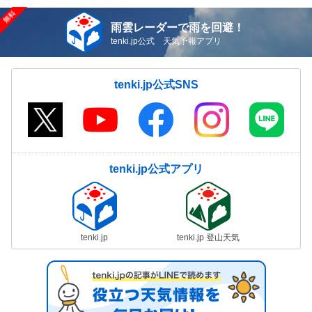
雨雲レーダーで雨を回避！
tenki.jp公式 天気予報アプリ
tenki.jp公式SNS
tenki.jp公式アプリ
tenki.jp
tenki.jp 登山天気