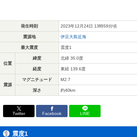
発生時刻
2023年12月24日 13時59分頃
震源地
伊豆大島近海
最大震度
震度1
緯度
北緯 35.0度
位置
経度
東経 139.6度
マグニチュード
M2.7
震源
深さ
約40km
Twitter
Facebook
LINE
震度1