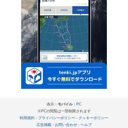
表示：
モバイル
｜
PC
※PCの閲覧は一部制限されます
利用規約
-
プライバシーポリシー
-
クッキーポリシー
広告掲載
-
お問い合わせ
-
ヘルプ