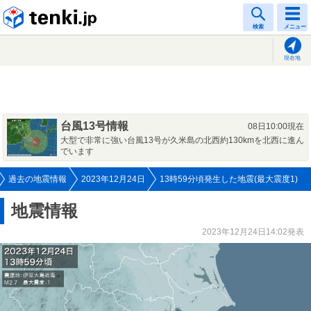
tenki.jp
検索
メニュー
現在地
台風13号情報
08日10:00現在
大型で非常に強い台風13号が久米島の北西約130kmを北西に進ん
でいます
過去の地震情報
2023年12月24日
13時59分頃発生した地震(最大震度1)
地震情報
2023年12月24日14:02発表