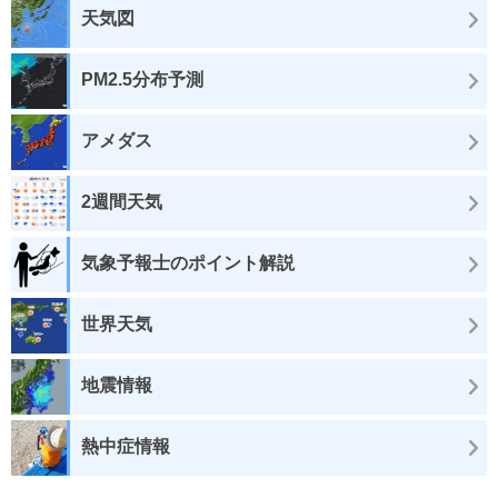
天気図
PM2.5分布予測
アメダス
2週間天気
気象予報士のポイント解説
世界天気
地震情報
熱中症情報