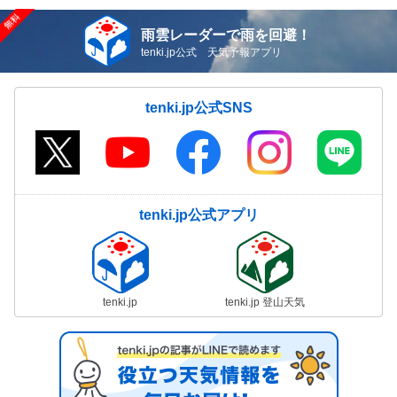
雨雲レーダーで雨を回避！
tenki.jp公式 天気予報アプリ
tenki.jp公式SNS
tenki.jp公式アプリ
tenki.jp
tenki.jp 登山天気