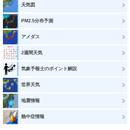
天気図
PM2.5分布予測
アメダス
2週間天気
気象予報士のポイント解説
世界天気
地震情報
熱中症情報