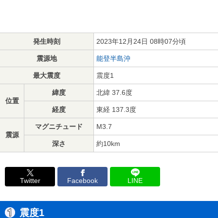
発生時刻
2023年12月24日 08時07分頃
震源地
能登半島沖
最大震度
震度1
緯度
北緯 37.6度
位置
経度
東経 137.3度
マグニチュード
M3.7
震源
深さ
約10km
Twitter
Facebook
LINE
震度1