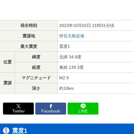
発生時刻
2023年10月02日 21時31分頃
震源地
伊豆大島近海
最大震度
震度1
緯度
北緯 34.8度
位置
経度
東経 139.3度
マグニチュード
M2.9
震源
深さ
約10km
Twitter
Facebook
LINE
震度1