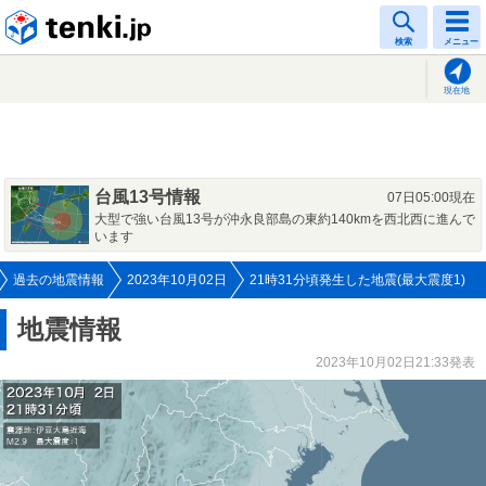
tenki.jp
検索
メニュー
現在地
台風13号情報
07日05:00現在
大型で強い台風13号が沖永良部島の東約140kmを西北西に進んで
います
過去の地震情報
2023年10月02日
21時31分頃発生した地震(最大震度1)
地震情報
2023年10月02日21:33発表