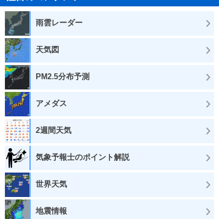
雨雲レーダー
天気図
PM2.5分布予測
アメダス
2週間天気
気象予報士のポイント解説
世界天気
地震情報