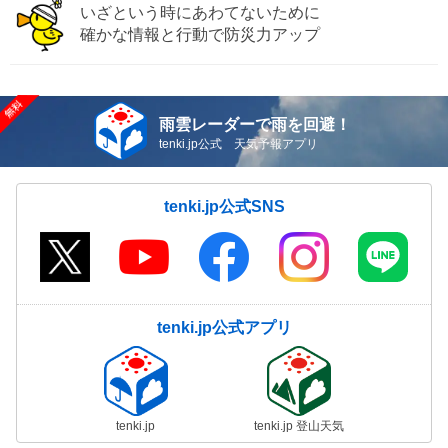
いざという時にあわてないために
確かな情報と行動で防災力アップ
雨雲レーダーで雨を回避！
tenki.jp公式 天気予報アプリ
tenki.jp公式SNS
tenki.jp公式アプリ
tenki.jp
tenki.jp 登山天気