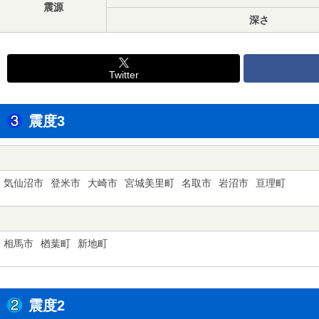
震源
深さ
Twitter
震度3
気仙沼市
登米市
大崎市
宮城美里町
名取市
岩沼市
亘理町
相馬市
楢葉町
新地町
震度2