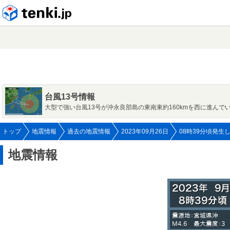
tenki.jp
台風13号情報
大型で強い台風13号が沖永良部島の東南東約160kmを西に進んで
トップ
地震情報
過去の地震情報
2023年09月26日
08時39分頃発生
地震情報