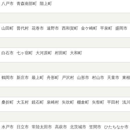
八戸市
青森南部町
階上町
山田町
普代村
花巻市
遠野市
西和賀町
金ケ崎町
平泉町
盛岡市
白石市
七ヶ宿町
大河原町
村田町
大和町
鶴岡市
新庄市
最上町
舟形町
戸沢村
山形市
村山市
天童市
東
桑折町
大玉村
鏡石町
泉崎村
矢吹町
棚倉町
矢祭町
平田村
浅
水戸市
日立市
常陸太田市
高萩市
北茨城市
笠間市
ひたちなか市