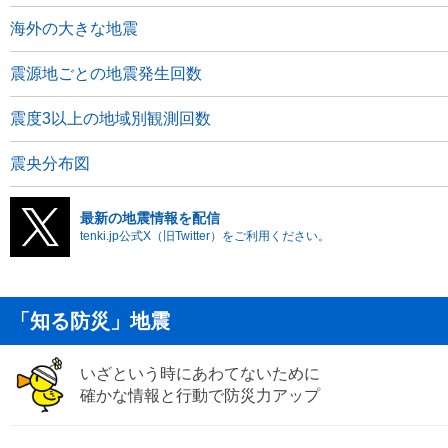
海外の大きな地震
震源地ごとの地震発生回数
震度3以上の地域別観測回数
震央分布図
最新の地震情報を配信
tenki.jp公式X（旧Twitter）をご利用ください。
「知る防災」地震
いざという時にあわてないために
確かな情報と行動で防災力アップ