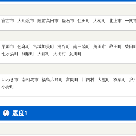
宮古市
大船渡市
陸前高田市
釜石市
住田町
大槌町
北上市
一関
栗原市
色麻町
宮城加美町
涌谷町
南三陸町
角田市
蔵王町
柴田
七ヶ浜町
利府町
大郷町
大衡村
女川町
いわき市
南相馬市
福島広野町
富岡町
川内村
大熊町
双葉町
浪
小野町
震度1