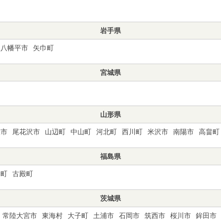
岩手県
八幡平市
矢巾町
宮城県
山形県
根市
尾花沢市
山辺町
中山町
河北町
西川町
米沢市
南陽市
高畠町
福島県
川町
古殿町
茨城県
常陸大宮市
東海村
大子町
土浦市
石岡市
筑西市
桜川市
鉾田市