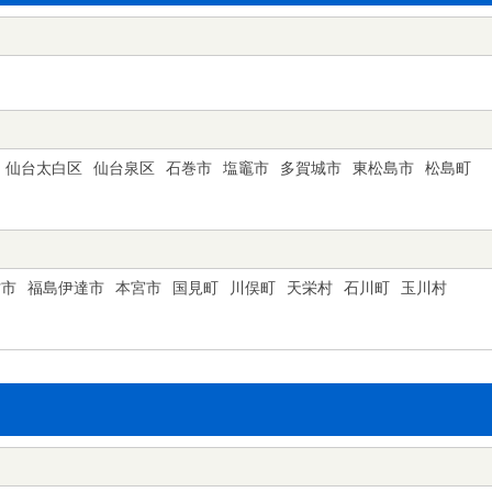
仙台太白区
仙台泉区
石巻市
塩竈市
多賀城市
東松島市
松島町
村市
福島伊達市
本宮市
国見町
川俣町
天栄村
石川町
玉川村