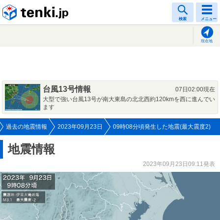
tenki.jp
検索
メニュー
現在地
台風13号情報
07日02:00現在
大型で強い台風13号が南大東島の北北西約120kmを西に進んでい
ます
過去の地震情報
2023年09月23日
09時08分頃発生した地震(最大震度2)
地震情報
2023年09月23日09:11発表