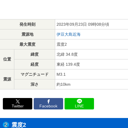
発生時刻
2023年09月23日 09時08分頃
震源地
伊豆大島近海
最大震度
震度2
緯度
北緯 34.8度
位置
経度
東経 139.4度
マグニチュード
M3.1
震源
深さ
約10km
Twitter
Facebook
LINE
震度2