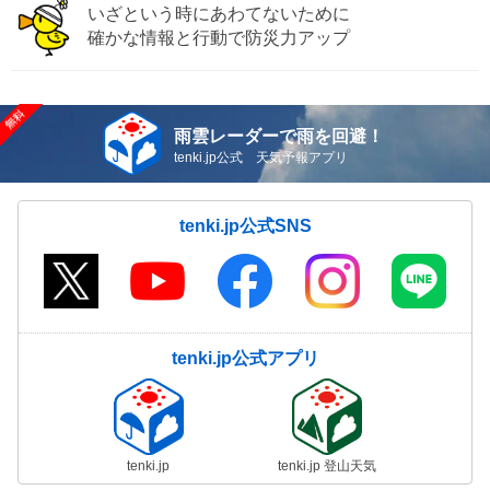
いざという時にあわてないために
確かな情報と行動で防災力アップ
雨雲レーダーで雨を回避！
tenki.jp公式 天気予報アプリ
tenki.jp公式SNS
tenki.jp公式アプリ
tenki.jp
tenki.jp 登山天気