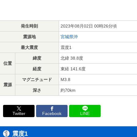
発生時刻
2023年08月02日 00時26分頃
震源地
宮城県沖
最大震度
震度1
緯度
北緯 38.8度
位置
経度
東経 141.6度
マグニチュード
M3.8
震源
深さ
約70km
Twitter
Facebook
LINE
震度1