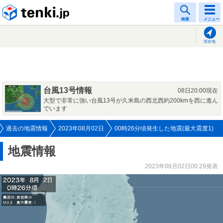
tenki.jp
検索
メニュー
現在地
台風13号情報
08日20:00現在
大型で非常に強い台風13号が久米島の西北西約200kmを西に進ん
でいます
過去の地震情報
2023年08月02日
00時26分頃発生した地震(最大震度1)
地震情報
2023年08月02日00:29発表