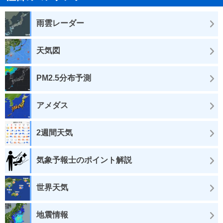
雨雲レーダー
天気図
PM2.5分布予測
アメダス
2週間天気
気象予報士のポイント解説
世界天気
地震情報