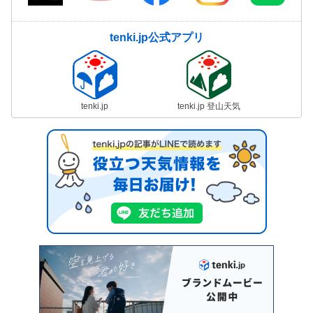
tenki.jp公式アプリ
tenki.jp
tenki.jp 登山天気