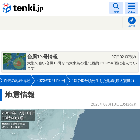
tenki.jp
検索
メニュー
現在地
台風13号情報
07日02:00現在
大型で強い台風13号が南大東島の北北西約120kmを西に進んでい
ます
過去の地震情報
2023年07月10日
10時40分頃発生した地震(最大震度2)
地震情報
2023年07月10日10:43発表