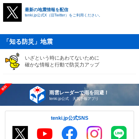
最新の地震情報を配信
tenki.jp公式X（旧Twitter）をご利用ください。
「知る防災」地震
いざという時にあわてないために
確かな情報と行動で防災力アップ
雨雲レーダーで雨を回避！
tenki.jp公式 天気予報アプリ
tenki.jp公式SNS